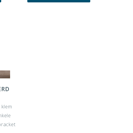
ERD
 klem
nkele
bracket