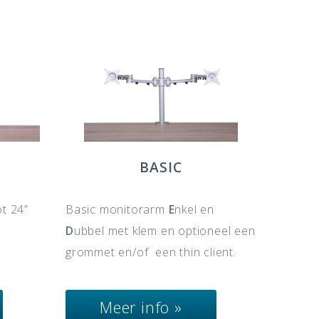
BASIC
t 24”
Basic monitorarm
E
nkel en
D
ubbel met klem en optioneel een
grommet en/of een thin client.
Meer info »