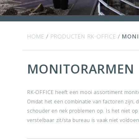
HOME
/
PRODUCTEN RK-OFFICE
/
MONI
MONITORARMEN
RK-OFFICE heeft een mooi assortiment monito
Omdat het een combinatie van factoren zijn, 
schouder en nek problemen op. Is het niet op d
verstelbaar zit/sta bureau is vaak niet voldo