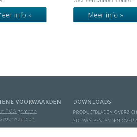
t.
voor een
D
ubbel monitor.
eer info »
Meer info »
MENE VOORWAARDEN
DOWNLOADS
ce BV Algemene
PRODUCTBLADEN OVERZICH
gsvoorwaarden
3D DWG BESTANDEN OVERZ
HANDLEIDINGEN