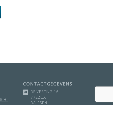
CONTACTGEGEVENS
DE VESTING 16
T
7722GA
ICHT
DALFSEN
0529-432532