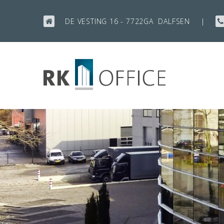
Ga
door
|
DE VESTING 16 -
7722GA
DALFSEN
naar
inhoud