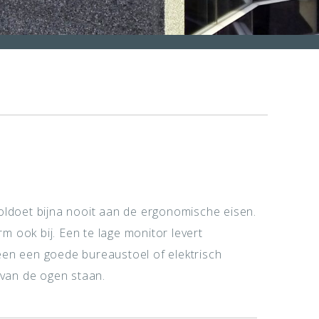
ldoet bijna nooit aan de ergonomische eisen.
 ook bij. Een te lage monitor levert
leen een goede bureaustoel of elektrisch
 van de ogen staan.