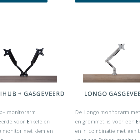
IHUB + GASGEVEERD
LONGO GASGEVE
ub+ monitorarm
De Longo monitorarm met
eerde voor
E
nkele en
en grommet, is voor een
E
e monitor met klem en
en in combinatie met een 