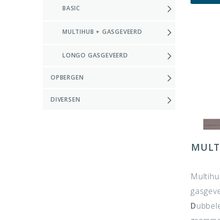
BASIC
MULTIHUB + GASGEVEERD
LONGO GASGEVEERD
OPBERGEN
DIVERSEN
MULT
Multih
gasgev
D
ubbel