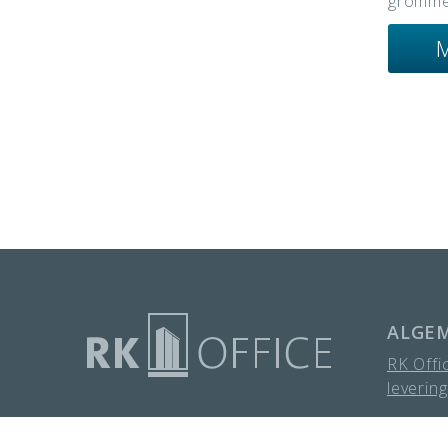
gromme
M
ALGE
RK Offi
leverin